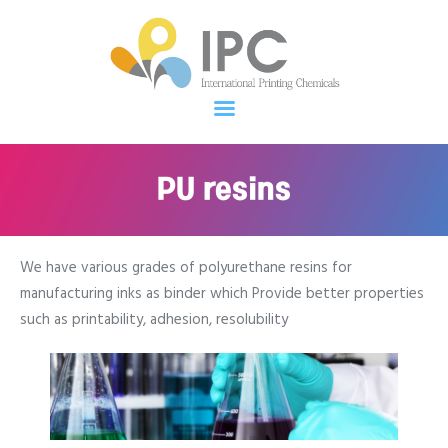
IPC
Welcome to IPC
About Us
Products
PU resins
News
Contract Us
Korean
We have various grades of polyurethane resins for
manufacturing inks as binder which Provide better properties
such as printability, adhesion, resolubility